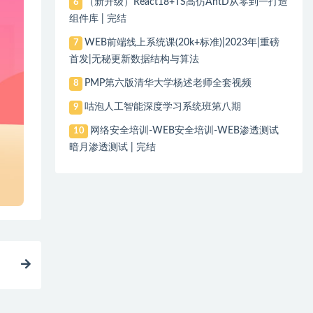
（新升级）React18+TS高仿AntD从零到一打造
6
组件库 | 完结
WEB前端线上系统课(20k+标准)|2023年|重磅
7
首发|无秘更新数据结构与算法
PMP第六版清华大学杨述老师全套视频
8
咕泡人工智能深度学习系统班第八期
9
网络安全培训-WEB安全培训-WEB渗透测试
10
暗月渗透测试 | 完结