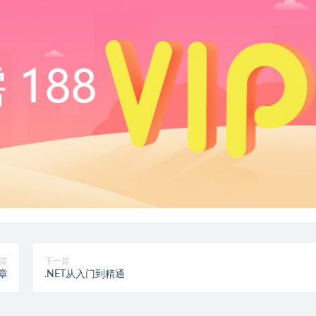
篇
下一篇
8章
.NET从入门到精通