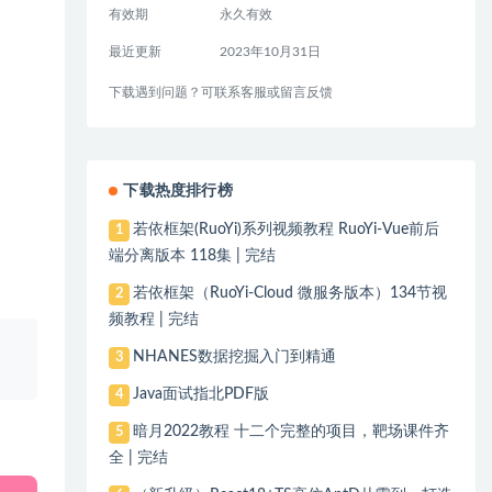
有效期
永久有效
最近更新
2023年10月31日
下载遇到问题？可联系客服或留言反馈
下载热度排行榜
若依框架(RuoYi)系列视频教程 RuoYi-Vue前后
1
端分离版本 118集 | 完结
若依框架（RuoYi-Cloud 微服务版本）134节视
2
频教程 | 完结
、
NHANES数据挖掘入门到精通
3
Java面试指北PDF版
4
暗月2022教程 十二个完整的项目，靶场课件齐
5
全 | 完结