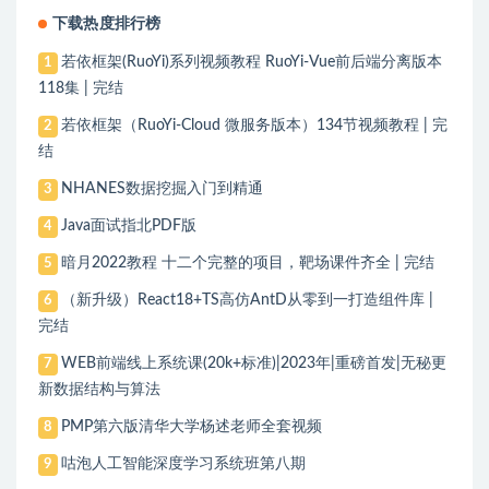
下载热度排行榜
若依框架(RuoYi)系列视频教程 RuoYi-Vue前后端分离版本
1
118集 | 完结
若依框架（RuoYi-Cloud 微服务版本）134节视频教程 | 完
2
结
NHANES数据挖掘入门到精通
3
Java面试指北PDF版
4
暗月2022教程 十二个完整的项目，靶场课件齐全 | 完结
5
（新升级）React18+TS高仿AntD从零到一打造组件库 |
6
完结
WEB前端线上系统课(20k+标准)|2023年|重磅首发|无秘更
7
新数据结构与算法
PMP第六版清华大学杨述老师全套视频
8
咕泡人工智能深度学习系统班第八期
9