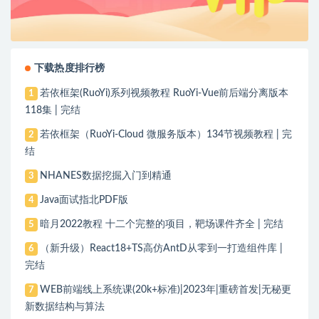
下载热度排行榜
若依框架(RuoYi)系列视频教程 RuoYi-Vue前后端分离版本
1
118集 | 完结
若依框架（RuoYi-Cloud 微服务版本）134节视频教程 | 完
2
结
NHANES数据挖掘入门到精通
3
Java面试指北PDF版
4
暗月2022教程 十二个完整的项目，靶场课件齐全 | 完结
5
（新升级）React18+TS高仿AntD从零到一打造组件库 |
6
完结
WEB前端线上系统课(20k+标准)|2023年|重磅首发|无秘更
7
新数据结构与算法