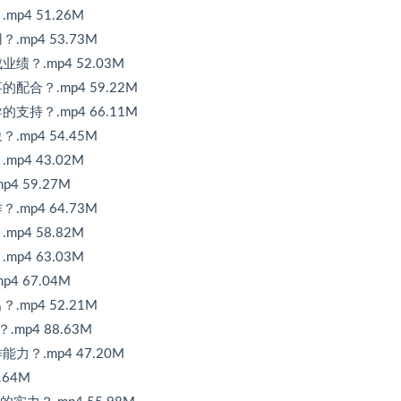
4 51.26M
p4 53.73M
.mp4 52.03M
合？.mp4 59.22M
持？.mp4 66.11M
p4 54.45M
4 43.02M
 59.27M
p4 64.73M
4 58.82M
4 63.03M
 67.04M
p4 52.21M
p4 88.63M
.mp4 47.20M
64M