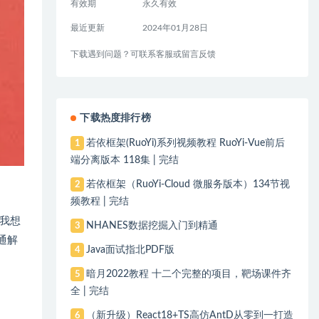
有效期
永久有效
最近更新
2024年01月28日
下载遇到问题？可联系客服或留言反馈
下载热度排行榜
若依框架(RuoYi)系列视频教程 RuoYi-Vue前后
1
端分离版本 118集 | 完结
若依框架（RuoYi-Cloud 微服务版本）134节视
2
频教程 | 完结
我想
NHANES数据挖掘入门到精通
3
通解
Java面试指北PDF版
4
暗月2022教程 十二个完整的项目，靶场课件齐
5
全 | 完结
（新升级）React18+TS高仿AntD从零到一打造
6