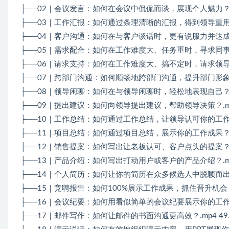
├──02｜会议发言：如何在会议中侃侃而谈，展现个人魅力？.mp
├──03｜工作汇报：如何通过条理清晰的汇报，得到领导重用？.m
├──04｜客户沟通：如何在与客户谈话时，更有说服力并达成业绩？
├──05｜需求配合：如何在工作难度大、任务重时，寻求同事的配
├──06｜请求支持：如何在工作难度大、搞不定时，请求领导的支
├──07｜跨部门沟通：如何顺畅地跨部门沟通，提升部门形象？.m
├──08｜领导闲聊：如何在与领导闲聊时，轻松地表现自己？.mp
├──09｜提出建议：如何向领导提出建议，帮助领导决策？.mp4
├──10｜工作总结：如何通过工作总结，让领导认可你的工作？.m
├──11｜项目总结：如何通过项目总结，展示你的工作成果？.mp
├──12｜销售提案：如何写出让老板认可、客户点头的提案？.mp
├──13｜产品介绍：如何写出打动用户或客户的产品介绍？.mp4
├──14｜个人简历：如何让你的简历在众多候选人中脱颖而出？.m
├──15｜竞聘报告：如何100%展示工作成果，抓住晋升机会？.m
├──16｜会议纪要：如何用看似简单的会议纪要展示你的工作能力？
├──17｜邮件写作：如何让邮件的书面沟通更高效？.mp4 49.