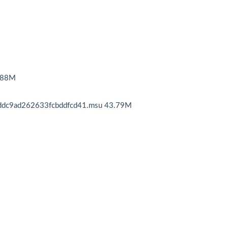
7.88M
ddc9ad262633fcbddfcd41.msu 43.79M