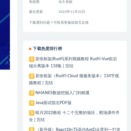
有效期
永久有效
最近更新
2023年11月22日
下载遇到问题？可联系客服或留言反馈
下载热度排行榜
若依框架(RuoYi)系列视频教程 RuoYi-Vue前后
1
端分离版本 118集 | 完结
若依框架（RuoYi-Cloud 微服务版本）134节视
2
频教程 | 完结
NHANES数据挖掘入门到精通
3
Java面试指北PDF版
4
暗月2022教程 十二个完整的项目，靶场课件齐
5
全 | 完结
（新升级）React18+TS高仿AntD从零到一打造
6