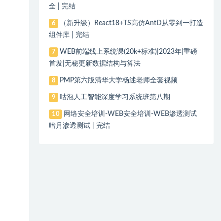
全 | 完结
（新升级）React18+TS高仿AntD从零到一打造
6
组件库 | 完结
WEB前端线上系统课(20k+标准)|2023年|重磅
7
首发|无秘更新数据结构与算法
PMP第六版清华大学杨述老师全套视频
8
咕泡人工智能深度学习系统班第八期
9
网络安全培训-WEB安全培训-WEB渗透测试
10
暗月渗透测试 | 完结