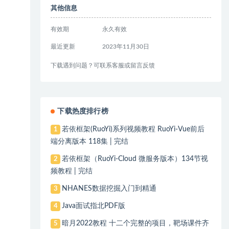
其他信息
有效期
永久有效
最近更新
2023年11月30日
下载遇到问题？可联系客服或留言反馈
下载热度排行榜
若依框架(RuoYi)系列视频教程 RuoYi-Vue前后
1
端分离版本 118集 | 完结
若依框架（RuoYi-Cloud 微服务版本）134节视
2
频教程 | 完结
NHANES数据挖掘入门到精通
3
Java面试指北PDF版
4
暗月2022教程 十二个完整的项目，靶场课件齐
5