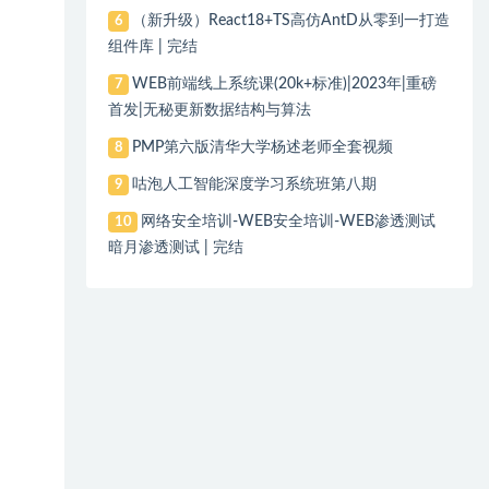
（新升级）React18+TS高仿AntD从零到一打造
6
组件库 | 完结
WEB前端线上系统课(20k+标准)|2023年|重磅
7
首发|无秘更新数据结构与算法
PMP第六版清华大学杨述老师全套视频
8
咕泡人工智能深度学习系统班第八期
9
网络安全培训-WEB安全培训-WEB渗透测试
10
暗月渗透测试 | 完结