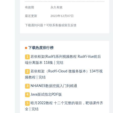
有效期
永久有效
最近更新
2023年12月07日
下载遇到问题？可联系客服或留言反馈
下载热度排行榜
若依框架(RuoYi)系列视频教程 RuoYi-Vue前后
1
端分离版本 118集 | 完结
若依框架（RuoYi-Cloud 微服务版本）134节视
2
频教程 | 完结
NHANES数据挖掘入门到精通
3
Java面试指北PDF版
4
暗月2022教程 十二个完整的项目，靶场课件齐
5
全 | 完结