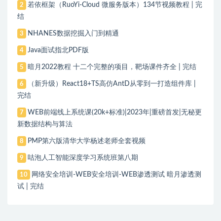
若依框架（RuoYi-Cloud 微服务版本）134节视频教程 | 完
2
结
NHANES数据挖掘入门到精通
3
Java面试指北PDF版
4
暗月2022教程 十二个完整的项目，靶场课件齐全 | 完结
5
（新升级）React18+TS高仿AntD从零到一打造组件库 |
6
完结
WEB前端线上系统课(20k+标准)|2023年|重磅首发|无秘更
7
新数据结构与算法
PMP第六版清华大学杨述老师全套视频
8
咕泡人工智能深度学习系统班第八期
9
网络安全培训-WEB安全培训-WEB渗透测试 暗月渗透测
10
试 | 完结