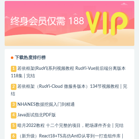
下载热度排行榜
若依框架(RuoYi)系列视频教程 RuoYi-Vue前后端分离版本
1
118集 | 完结
若依框架（RuoYi-Cloud 微服务版本）134节视频教程 | 完
2
结
NHANES数据挖掘入门到精通
3
Java面试指北PDF版
4
暗月2022教程 十二个完整的项目，靶场课件齐全 | 完结
5
（新升级）React18+TS高仿AntD从零到一打造组件库 |
6