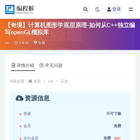
登录
全部
【奇境】计算机图形学底层原理-如何从C++独立编
写openGL模拟库
cto
3 年前
专属
详情介绍
常见问题
当前位置：
首页
cto
正文
资源信息
普通
不可下载
会员
免费
永久会员
免费
推荐