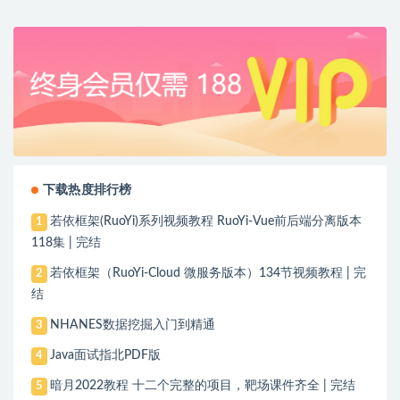
下载热度排行榜
若依框架(RuoYi)系列视频教程 RuoYi-Vue前后端分离版本
1
118集 | 完结
若依框架（RuoYi-Cloud 微服务版本）134节视频教程 | 完
2
结
NHANES数据挖掘入门到精通
3
Java面试指北PDF版
4
暗月2022教程 十二个完整的项目，靶场课件齐全 | 完结
5