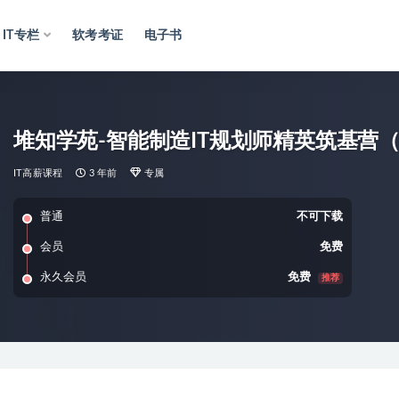
IT专栏
软考考证
电子书
堆知学苑-智能制造IT规划师精英筑基营（1
IT高薪课程
3 年前
专属
普通
不可下载
会员
免费
永久会员
免费
推荐