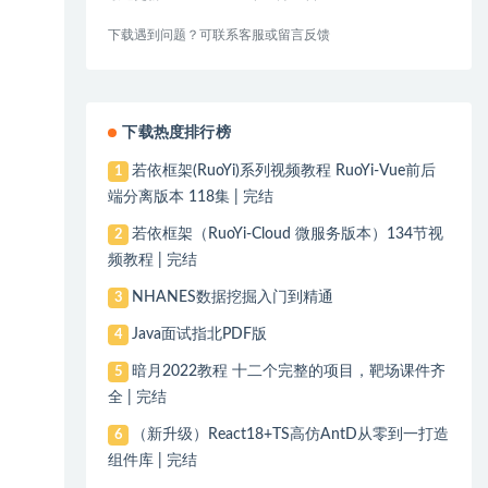
下载遇到问题？可联系客服或留言反馈
下载热度排行榜
若依框架(RuoYi)系列视频教程 RuoYi-Vue前后
1
端分离版本 118集 | 完结
若依框架（RuoYi-Cloud 微服务版本）134节视
2
频教程 | 完结
NHANES数据挖掘入门到精通
3
Java面试指北PDF版
4
暗月2022教程 十二个完整的项目，靶场课件齐
5
全 | 完结
（新升级）React18+TS高仿AntD从零到一打造
6
组件库 | 完结