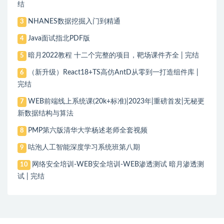
结
NHANES数据挖掘入门到精通
3
Java面试指北PDF版
4
暗月2022教程 十二个完整的项目，靶场课件齐全 | 完结
5
（新升级）React18+TS高仿AntD从零到一打造组件库 |
6
完结
WEB前端线上系统课(20k+标准)|2023年|重磅首发|无秘更
7
新数据结构与算法
PMP第六版清华大学杨述老师全套视频
8
咕泡人工智能深度学习系统班第八期
9
网络安全培训-WEB安全培训-WEB渗透测试 暗月渗透测
10
试 | 完结