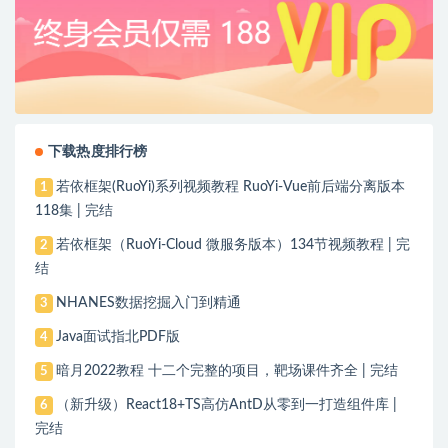
下载热度排行榜
若依框架(RuoYi)系列视频教程 RuoYi-Vue前后端分离版本
1
118集 | 完结
若依框架（RuoYi-Cloud 微服务版本）134节视频教程 | 完
2
结
NHANES数据挖掘入门到精通
3
Java面试指北PDF版
4
暗月2022教程 十二个完整的项目，靶场课件齐全 | 完结
5
（新升级）React18+TS高仿AntD从零到一打造组件库 |
6
完结