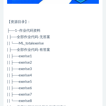
【资源目录】:
├──1–作业代码资料
| ├──全部作业代码-无答案
| | └──ML_totalexerise
| ├──全部作业代码-有答案
| | ├──exerise1
| | ├──exerise2
| | ├──exerise3
| | ├──exerise4
| | ├──exerise5
| | ├──exerise6
| | ├──exerise7
| | └──exerise8