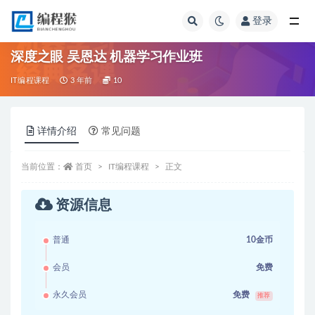
登录
全部
深度之眼 吴恩达 机器学习作业班
IT编程课程
3 年前
10
详情介绍
常见问题
当前位置：
首页
IT编程课程
正文
资源信息
普通
10金币
会员
免费
永久会员
免费
推荐