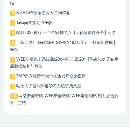
结
NHANES数据挖掘入门到精通
3
Java面试指北PDF版
4
暗月2022教程 十二个完整的项目，靶场课件齐全 | 完结
5
（新升级）React18+TS高仿AntD从零到一打造组件库 |
6
完结
WEB前端线上系统课(20k+标准)|2023年|重磅首发|无秘更
7
新数据结构与算法
PMP第六版清华大学杨述老师全套视频
8
咕泡人工智能深度学习系统班第八期
9
网络安全培训-WEB安全培训-WEB渗透测试 暗月渗透测
10
试 | 完结