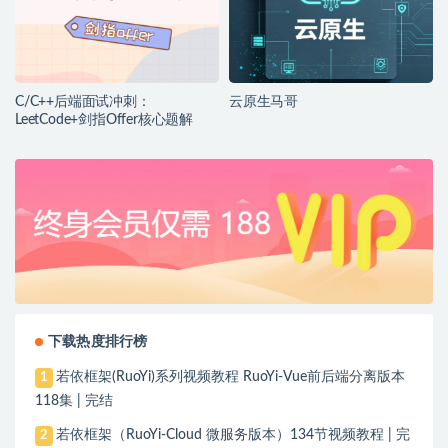
C/C++后端面试冲刺：
云原生马哥
LeetCode+剑指Offer核心题解
下载热度排行榜
若依框架(RuoYi)系列视频教程 RuoYi-Vue前后端分离版本
1
118集 | 完结
若依框架（RuoYi-Cloud 微服务版本）134节视频教程 | 完
2