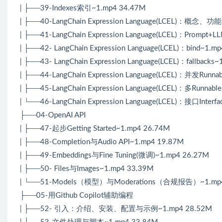
| ├──39-Indexes索引~1.mp4 34.47M
| ├──40-LangChain Expression Language(LCEL)：概念、
| ├──41-LangChain Expression Language(LCEL)：Prompt+
| ├──42- LangChain Expression Language(LCEL)：bind~1.m
| ├──43- LangChain Expression Language(LCEL)：fallbacks
| ├──44-LangChain Expression Language(LCEL)：并发Runna
| ├──45-LangChain Expression Language(LCEL)：多Runn
| └──46-LangChain Expression Language(LCEL)：接口Interf
├──04-OpenAI API
| ├──47-起步Getting Started~1.mp4 26.74M
| ├──48-Completion与Audio API~1.mp4 19.87M
| ├──49-Embeddings与Fine Tuning(微调)~1.mp4 26.27M
| ├──50- Files与Images~1.mp4 33.39M
| └──51-Models（模型）与Moderations（合规报告）~1.mp4
├──05-用Github Copilot辅助编程
| ├──52- 引入：介绍、安装、配置与示例~1.mp4 28.52M