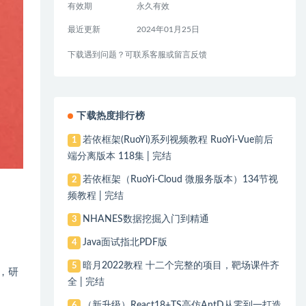
有效期
永久有效
最近更新
2024年01月25日
下载遇到问题？可联系客服或留言反馈
下载热度排行榜
若依框架(RuoYi)系列视频教程 RuoYi-Vue前后
1
端分离版本 118集 | 完结
若依框架（RuoYi-Cloud 微服务版本）134节视
2
频教程 | 完结
NHANES数据挖掘入门到精通
3
Java面试指北PDF版
4
暗月2022教程 十二个完整的项目，靶场课件齐
5
，研
全 | 完结
（新升级）React18+TS高仿AntD从零到一打造
6