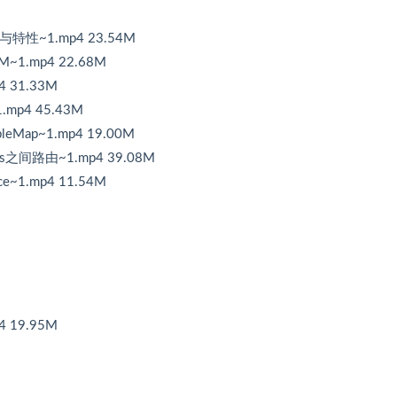
功能与特性~1.mp4 23.54M
LLM~1.mp4 22.68M
p4 31.33M
~1.mp4 45.43M
bleMap~1.mp4 19.00M
ables之间路由~1.mp4 39.08M
ace~1.mp4 11.54M
 19.95M