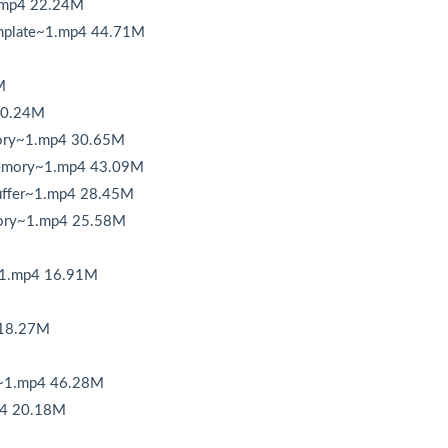
mp4 22.24M
late~1.mp4 44.71M
M
0.24M
ory~1.mp4 30.65M
emory~1.mp4 43.09M
ffer~1.mp4 28.45M
ory~1.mp4 25.58M
~1.mp4 16.91M
 18.27M
~1.mp4 46.28M
p4 20.18M