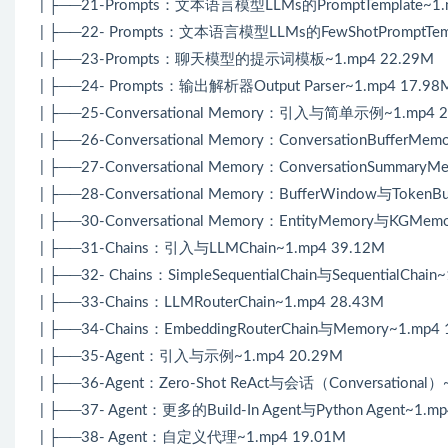
| ├──21-Prompts：文本语言模型LLMs的PromptTemplate~1.
| ├──22- Prompts：文本语言模型LLMs的FewShotPromptTemp
| ├──23-Prompts：聊天模型的提示词模板~1.mp4 22.29M
| ├──24- Prompts：输出解析器Output Parser~1.mp4 17.98
| ├──25-Conversational Memory：引入与简单示例~1.mp4 2
| ├──26-Conversational Memory：ConversationBufferMem
| ├──27-Conversational Memory：ConversationSummaryM
| ├──28-Conversational Memory：BufferWindow与TokenBu
| ├──30-Conversational Memory：EntityMemory与KGMem
| ├──31-Chains：引入与LLMChain~1.mp4 39.12M
| ├──32- Chains：SimpleSequentialChain与SequentialChain
| ├──33-Chains：LLMRouterChain~1.mp4 28.43M
| ├──34-Chains：EmbeddingRouterChain与Memory~1.mp4
| ├──35-Agent：引入与示例~1.mp4 20.29M
| ├──36-Agent：Zero-Shot ReAct与会话（Conversational）
| ├──37- Agent：更多的Build-In Agent与Python Agent~1.m
| ├──38- Agent：自定义代理~1.mp4 19.01M