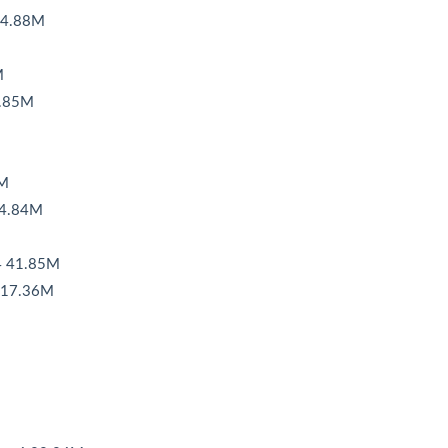
4.88M
M
.85M
M
.84M
41.85M
7.36M