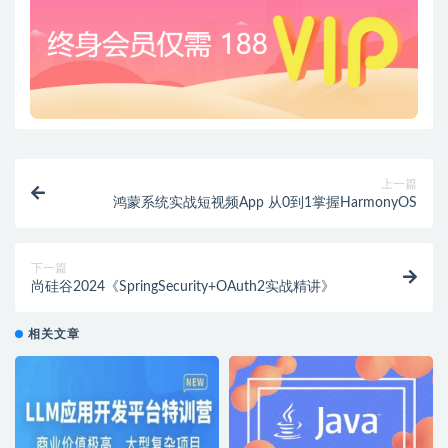
上一篇
鸿蒙系统实战短视频App 从0到1掌握HarmonyOS
下一篇
尚硅谷2024《SpringSecurity+OAuth2实战精讲》
相关文章