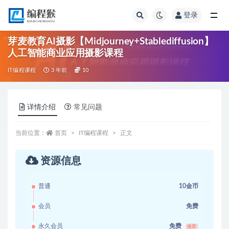
登录
全部
芽麦教育AI摄影【Midjourney+Stablediffusion】
人工智能商业应用摄影课程
IT编程课程
3 年前
10
详情介绍
常见问题
当前位置：
首页
IT编程课程
正文
资源信息
普通
10金币
会员
免费
永久会员
免费
推荐