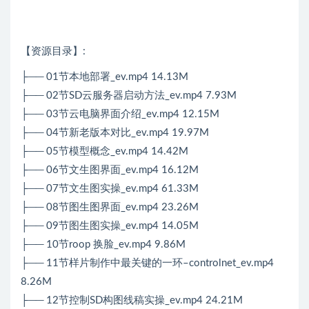
【资源目录】:
├── 01节本地部署_ev.mp4 14.13M
├── 02节SD云服务器启动方法_ev.mp4 7.93M
├── 03节云电脑界面介绍_ev.mp4 12.15M
├── 04节新老版本对比_ev.mp4 19.97M
├── 05节模型概念_ev.mp4 14.42M
├── 06节文生图界面_ev.mp4 16.12M
├── 07节文生图实操_ev.mp4 61.33M
├── 08节图生图界面_ev.mp4 23.26M
├── 09节图生图实操_ev.mp4 14.05M
├── 10节roop 换脸_ev.mp4 9.86M
├── 11节样片制作中最关键的一环–controlnet_ev.mp4
8.26M
├── 12节控制SD构图线稿实操_ev.mp4 24.21M