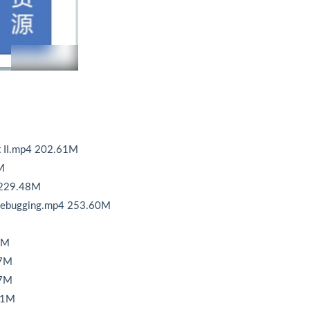
rt II.mp4 202.61M
M
 229.48M
l debugging.mp4 253.60M
7M
97M
97M
41M