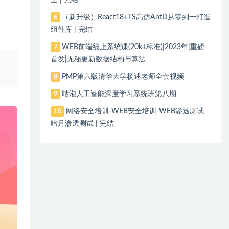
（新升级）React18+TS高仿AntD从零到一打造
6
组件库 | 完结
WEB前端线上系统课(20k+标准)|2023年|重磅
7
首发|无秘更新数据结构与算法
、
PMP第六版清华大学杨述老师全套视频
8
咕泡人工智能深度学习系统班第八期
9
网络安全培训-WEB安全培训-WEB渗透测试
10
暗月渗透测试 | 完结