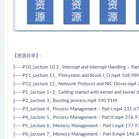
【资源目录】:
├──P10_Lecture 10.2_ Interrupt and Interrupt Handling – Pa
├──P11_Lecture 11_ Filesystem and Block I_O.mp4 168.98
├──P12_Lecture 12_ Network Protocol and NIC Driver.mp4
├──P1_Lecture 1~2_ Getting started with kernel and kerne
├──P2_Lecture 3_ Booting process.mp4 190.91M
├──P3_Lecture 4_ Process Management – Part I.mp4 231.6
├──P4_Lecture 5_ Process Management – Part II.mp4 218.
├──P5_Lecture 6_ Memory Management – Part I.mp4 177.
├──P6_Lecture 7_ Memory Management – Part II.mp4 146.