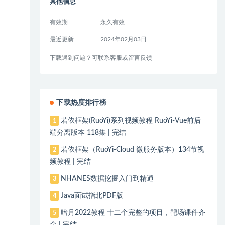
其他信息
有效期
永久有效
最近更新
2024年02月03日
下载遇到问题？可联系客服或留言反馈
下载热度排行榜
若依框架(RuoYi)系列视频教程 RuoYi-Vue前后
1
端分离版本 118集 | 完结
若依框架（RuoYi-Cloud 微服务版本）134节视
2
频教程 | 完结
NHANES数据挖掘入门到精通
3
Java面试指北PDF版
4
暗月2022教程 十二个完整的项目，靶场课件齐
5
全 | 完结