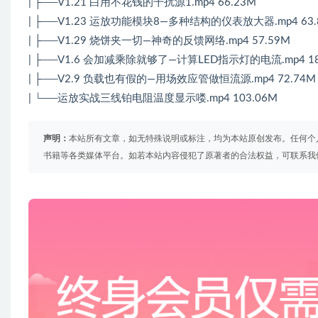
| ├──V1.21 白用不花钱的干扰源1.mp4 66.23M
| ├──V1.23 运放功能模块8—多种结构的仪表放大器.mp4 63.
| ├──V1.29 烧饼夹一切—神奇的反馈网络.mp4 57.59M
| ├──V1.6 会加减乘除就够了—计算LED指示灯的电流.mp4 18
| ├──V2.9 负载也有假的—用场效应管做恒流源.mp4 72.74M
| └──运放实战三线铂电阻温度显示喽.mp4 103.06M
声明：
本站所有文章，如无特殊说明或标注，均为本站原创发布。任何个
书籍等各类媒体平台。如若本站内容侵犯了原著者的合法权益，可联系我