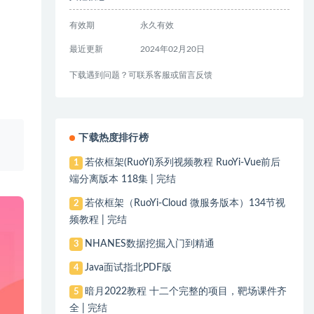
有效期
永久有效
最近更新
2024年02月20日
下载遇到问题？可联系客服或留言反馈
、
下载热度排行榜
若依框架(RuoYi)系列视频教程 RuoYi-Vue前后
1
端分离版本 118集 | 完结
若依框架（RuoYi-Cloud 微服务版本）134节视
2
频教程 | 完结
NHANES数据挖掘入门到精通
3
Java面试指北PDF版
4
暗月2022教程 十二个完整的项目，靶场课件齐
5
全 | 完结