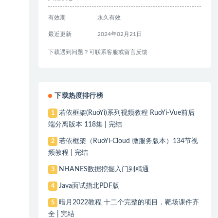
有效期
永久有效
最近更新
2024年02月21日
下载遇到问题？可联系客服或留言反馈
下载热度排行榜
若依框架(RuoYi)系列视频教程 RuoYi-Vue前后
1
端分离版本 118集 | 完结
若依框架（RuoYi-Cloud 微服务版本）134节视
2
频教程 | 完结
NHANES数据挖掘入门到精通
3
Java面试指北PDF版
4
暗月2022教程 十二个完整的项目，靶场课件齐
5
全 | 完结