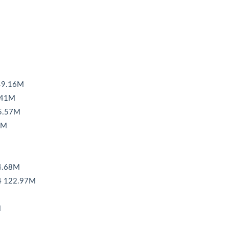
49.16M
.41M
5.57M
3M
4.68M
122.97M
M