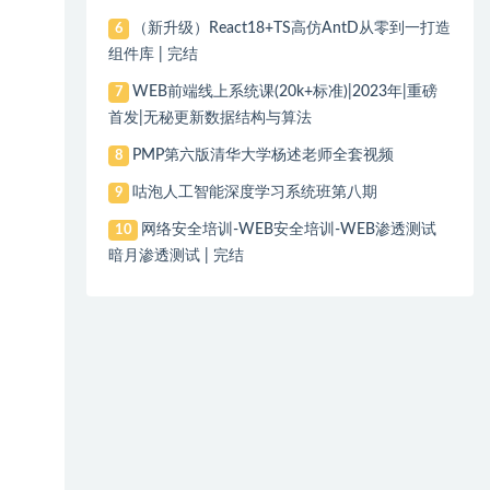
（新升级）React18+TS高仿AntD从零到一打造
6
组件库 | 完结
WEB前端线上系统课(20k+标准)|2023年|重磅
7
首发|无秘更新数据结构与算法
PMP第六版清华大学杨述老师全套视频
8
咕泡人工智能深度学习系统班第八期
9
网络安全培训-WEB安全培训-WEB渗透测试
10
暗月渗透测试 | 完结