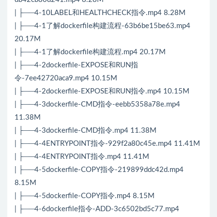
| ├──4-10LABEL和HEALTHCHECK指令.mp4 8.28M
| ├──4-1了解dockerfile构建流程-63b6be15be63.mp4
20.17M
| ├──4-1了解dockerfile构建流程.mp4 20.17M
| ├──4-2dockerfile-EXPOSE和RUN指
令-7ee42720aca9.mp4 10.15M
| ├──4-2dockerfile-EXPOSE和RUN指令.mp4 10.15M
| ├──4-3dockerfile-CMD指令-eebb5358a78e.mp4
11.38M
| ├──4-3dockerfile-CMD指令.mp4 11.38M
| ├──4-4ENTRYPOINT指令-929f2a80c45e.mp4 11.41M
| ├──4-4ENTRYPOINT指令.mp4 11.41M
| ├──4-5dockerfile-COPY指令-219899ddc42d.mp4
8.15M
| ├──4-5dockerfile-COPY指令.mp4 8.15M
| ├──4-6dockerfile指令-ADD-3c6502bd5c77.mp4