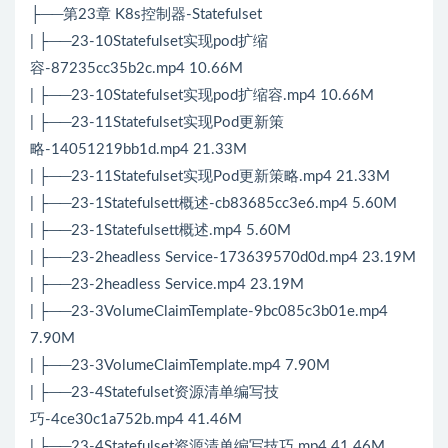
├──第23章 K8s控制器-Statefulset
| ├──23-10Statefulset实现pod扩缩
容-87235cc35b2c.mp4 10.66M
| ├──23-10Statefulset实现pod扩缩容.mp4 10.66M
| ├──23-11Statefulset实现Pod更新策
略-14051219bb1d.mp4 21.33M
| ├──23-11Statefulset实现Pod更新策略.mp4 21.33M
| ├──23-1Statefulsett概述-cb83685cc3e6.mp4 5.60M
| ├──23-1Statefulsett概述.mp4 5.60M
| ├──23-2headless Service-173639570d0d.mp4 23.19M
| ├──23-2headless Service.mp4 23.19M
| ├──23-3VolumeClaimTemplate-9bc085c3b01e.mp4
7.90M
| ├──23-3VolumeClaimTemplate.mp4 7.90M
| ├──23-4Statefulset资源清单编写技
巧-4ce30c1a752b.mp4 41.46M
| ├──23-4Statefulset资源清单编写技巧.mp4 41.46M