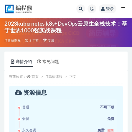
登录
全部
2023kubernetes k8s+DevOps云原生全栈技术：基
于世界1000强实战课程
IT高薪课程
2 年前
专属
详情介绍
常见问题
当前位置：
首页
IT高薪课程
正文
资源信息
普通
不可下载
会员
免费
永久会员
免费
推荐