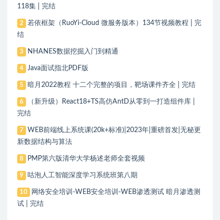
118集 | 完结
若依框架（RuoYi-Cloud 微服务版本）134节视频教程 | 完
2
结
NHANES数据挖掘入门到精通
3
Java面试指北PDF版
4
暗月2022教程 十二个完整的项目，靶场课件齐全 | 完结
5
（新升级）React18+TS高仿AntD从零到一打造组件库 |
6
完结
WEB前端线上系统课(20k+标准)|2023年|重磅首发|无秘更
7
新数据结构与算法
PMP第六版清华大学杨述老师全套视频
8
咕泡人工智能深度学习系统班第八期
9
网络安全培训-WEB安全培训-WEB渗透测试 暗月渗透测
10
试 | 完结