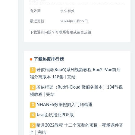
有效期
永久有效
最近更新
2024年03月29日
下载遇到问题？可联系客服或留言反馈
下载热度排行榜
若依框架(RuoYi)系列视频教程 RuoYi-Vue前后
1
端分离版本 118集 | 完结
若依框架（RuoYi-Cloud 微服务版本）134节视
2
频教程 | 完结
NHANES数据挖掘入门到精通
3
Java面试指北PDF版
4
暗月2022教程 十二个完整的项目，靶场课件齐
5
全 | 完结