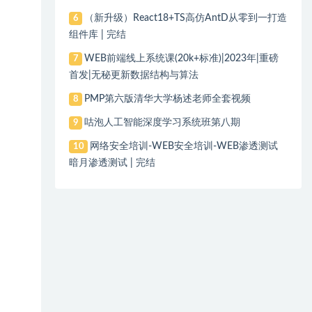
（新升级）React18+TS高仿AntD从零到一打造
6
组件库 | 完结
WEB前端线上系统课(20k+标准)|2023年|重磅
7
首发|无秘更新数据结构与算法
PMP第六版清华大学杨述老师全套视频
8
咕泡人工智能深度学习系统班第八期
9
网络安全培训-WEB安全培训-WEB渗透测试
10
暗月渗透测试 | 完结