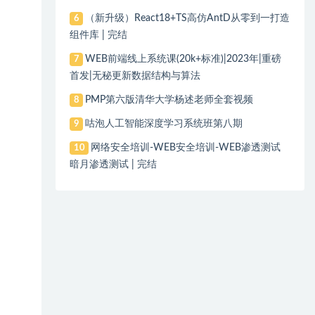
（新升级）React18+TS高仿AntD从零到一打造
6
组件库 | 完结
WEB前端线上系统课(20k+标准)|2023年|重磅
7
首发|无秘更新数据结构与算法
PMP第六版清华大学杨述老师全套视频
8
咕泡人工智能深度学习系统班第八期
9
网络安全培训-WEB安全培训-WEB渗透测试
10
暗月渗透测试 | 完结