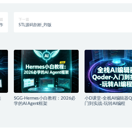
篇
下一篇
作
STL源码剖析_PJ版
关
SGG-Hermes小白教程：2026必
小D课堂-全栈AI编辑器Qo
学的AI Agent框架
门到实战-玩转AI编程