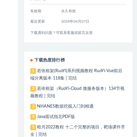
有效期
永久有效
最近更新
2024年04月07日
下载遇到问题？可联系客服或留言反馈
下载热度排行榜
若依框架(RuoYi)系列视频教程 RuoYi-Vue前后
1
端分离版本 118集 | 完结
若依框架（RuoYi-Cloud 微服务版本）134节视
2
频教程 | 完结
NHANES数据挖掘入门到精通
3
Java面试指北PDF版
4
暗月2022教程 十二个完整的项目，靶场课件齐
5
全 | 完结