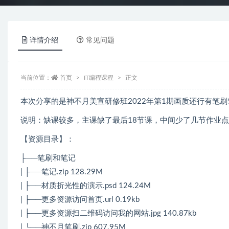
详情介绍
常见问题
当前位置：
首页
IT编程课程
正文
本次分享的是神不月美宣研修班2022年第1期画质还行有笔
说明：缺课较多，主课缺了最后18节课，中间少了几节作业
【资源目录】：
├──笔刷和笔记
| ├──笔记.zip 128.29M
| ├──材质折光性的演示.psd 124.24M
| ├──更多资源访问首页.url 0.19kb
| ├──更多资源扫二维码访问我的网站.jpg 140.87kb
| └──神不月笔刷.zip 607.95M