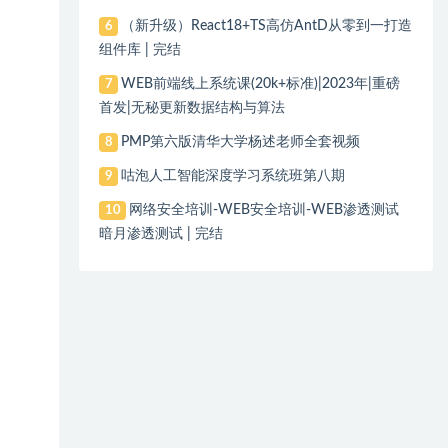
（新升级）React18+TS高仿AntD从零到一打造
6
组件库 | 完结
WEB前端线上系统课(20k+标准)|2023年|重磅
7
首发|无秘更新数据结构与算法
PMP第六版清华大学杨述老师全套视频
8
咕泡人工智能深度学习系统班第八期
9
网络安全培训-WEB安全培训-WEB渗透测试
10
暗月渗透测试 | 完结