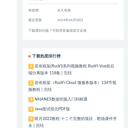
有效期
永久有效
最近更新
2024年04月08日
下载遇到问题？可联系客服或留言反馈
下载热度排行榜
若依框架(RuoYi)系列视频教程 RuoYi-Vue前后
1
端分离版本 118集 | 完结
若依框架（RuoYi-Cloud 微服务版本）134节视
2
频教程 | 完结
NHANES数据挖掘入门到精通
3
Java面试指北PDF版
4
暗月2022教程 十二个完整的项目，靶场课件齐
5
全 | 完结