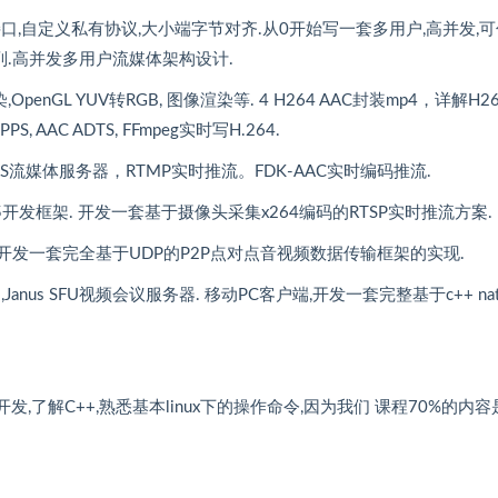
et接口,自定义私有协议,大小端字节对齐.从0开始写一套多用户,高并发,
列.高并发多用户流媒体架构设计.
染,OpenGL YUV转RGB, 图像渲染等. 4 H264 AAC封装mp4，详解H2
PPS, AAC ADTS, FFmpeg实时写H.264.
. SRS流媒体服务器，RTMP实时推流。FDK-AAC实时编码推流.
live555开发框架. 开发一套基于摄像头采集x264编码的RTSP实时推流方案.
现. 开发一套完全基于UDP的P2P点对点音视频数据传输框架的实现.
anus SFU视频会议服务器. 移动PC客户端,开发一套完整基于c++ nati
开发,了解C++,熟悉基本linux下的操作命令,因为我们 课程70%的内