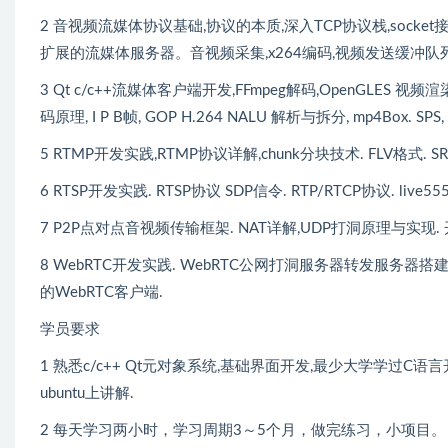
2 音视频流媒体协议基础,协议的本质,深入TCP协议栈,sock
扩展的流媒体服务器。音视频采集,x264编码,视频发送缓冲队
3 Qt c/c++流媒体客户端开发,FFmpeg解码,OpenGLES 视频渲
码原理, I P B帧, GOP H.264 NALU 解析与拆分, mp4Box. SPS, 
5 RTMP开发实践,RTMP协议详解,chunk分块技术. FLV格式
6 RTSP开发实践. RTSP协议 SDP信令. RTP/RTCP协议. 
7 P2P点对点音视频传输框架. NAT详解,UDP打洞原理与实
8 WebRTC开发实践. WebRTC公网打洞服务器转发服务器搭建,J
的WebRTC客户端.
学员要求
1 熟悉c/c++ Qt元对象系统,基础界面开发,最少大学学过C语言
ubuntu上讲解.
2 每天学习两小时，学习周期3～5个月，做完练习，小项目。