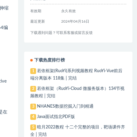
可伸缩
有效期
永久有效
最近更新
2024年04月16日
64编
下载遇到问题？可联系客服或留言反馈
下载热度排行榜
若依框架(RuoYi)系列视频教程 RuoYi-Vue前后
1
端分离版本 118集 | 完结
ve
若依框架（RuoYi-Cloud 微服务版本）134节视
2
频教程 | 完结
NHANES数据挖掘入门到精通
3
容是在
Java面试指北PDF版
4
暗月2022教程 十二个完整的项目，靶场课件齐
5
全 | 完结