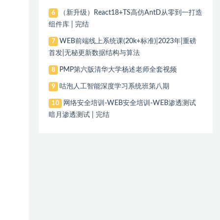
（新升级）React18+TS高仿AntD从零到一打造
6
组件库 | 完结
WEB前端线上系统课(20k+标准)|2023年|重磅
7
首发|无秘更新数据结构与算法
PMP第六版清华大学杨述老师全套视频
8
咕泡人工智能深度学习系统班第八期
9
网络安全培训-WEB安全培训-WEB渗透测试
10
暗月渗透测试 | 完结