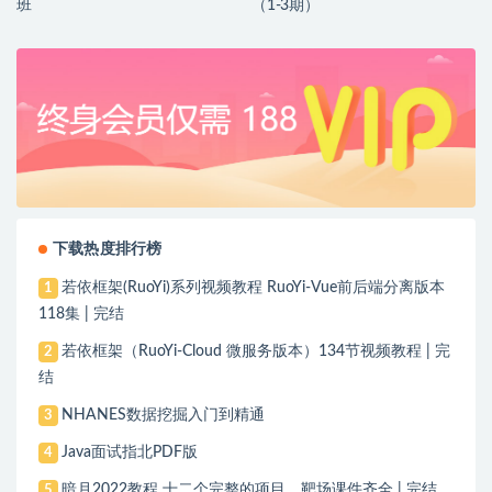
班
（1-3期）
下载热度排行榜
若依框架(RuoYi)系列视频教程 RuoYi-Vue前后端分离版本
1
118集 | 完结
若依框架（RuoYi-Cloud 微服务版本）134节视频教程 | 完
2
结
NHANES数据挖掘入门到精通
3
Java面试指北PDF版
4
暗月2022教程 十二个完整的项目，靶场课件齐全 | 完结
5