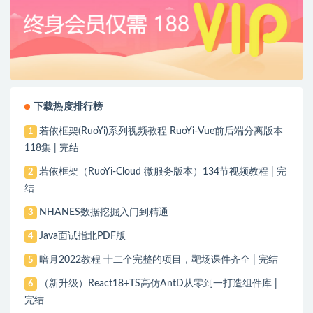
下载热度排行榜
若依框架(RuoYi)系列视频教程 RuoYi-Vue前后端分离版本
1
118集 | 完结
若依框架（RuoYi-Cloud 微服务版本）134节视频教程 | 完
2
结
NHANES数据挖掘入门到精通
3
Java面试指北PDF版
4
暗月2022教程 十二个完整的项目，靶场课件齐全 | 完结
5
（新升级）React18+TS高仿AntD从零到一打造组件库 |
6
完结