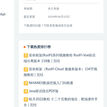
有效期
永久有效
ail
最近更新
2024年04月23日
下载遇到问题？可联系客服或留言反馈
下载热度排行榜
若依框架(RuoYi)系列视频教程 RuoYi-Vue前后
1
端分离版本 118集 | 完结
若依框架（RuoYi-Cloud 微服务版本）134节视
2
频教程 | 完结
NHANES数据挖掘入门到精通
3
Java面试指北PDF版
4
暗月2022教程 十二个完整的项目，靶场课件齐
5
全 | 完结