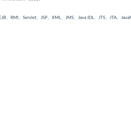
I、Servlet、JSP、XML、JMS、Java IDL、JTS、JTA、JavaM