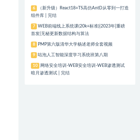
（新升级）React18+TS高仿AntD从零到一打造
6
组件库 | 完结
WEB前端线上系统课(20k+标准)|2023年|重磅
7
首发|无秘更新数据结构与算法
PMP第六版清华大学杨述老师全套视频
8
咕泡人工智能深度学习系统班第八期
9
网络安全培训-WEB安全培训-WEB渗透测试
10
暗月渗透测试 | 完结