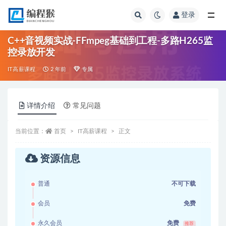
登录
全部
C++音视频实战-FFmpeg基础到工程-多路H265监
控录放开发
IT高薪课程
2 年前
专属
详情介绍
常见问题
当前位置：
首页
IT高薪课程
正文
资源信息
普通
不可下载
会员
免费
永久会员
免费
推荐