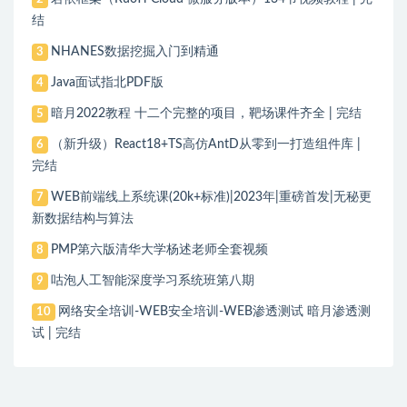
结
NHANES数据挖掘入门到精通
3
Java面试指北PDF版
4
暗月2022教程 十二个完整的项目，靶场课件齐全 | 完结
5
（新升级）React18+TS高仿AntD从零到一打造组件库 |
6
完结
WEB前端线上系统课(20k+标准)|2023年|重磅首发|无秘更
7
新数据结构与算法
PMP第六版清华大学杨述老师全套视频
8
咕泡人工智能深度学习系统班第八期
9
网络安全培训-WEB安全培训-WEB渗透测试 暗月渗透测
10
试 | 完结