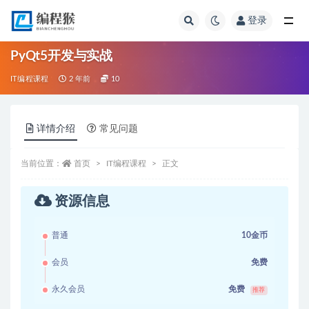
登录
全部
PyQt5开发与实战
IT编程课程
2 年前
10
详情介绍
常见问题
当前位置：
首页
IT编程课程
正文
资源信息
普通
10金币
会员
免费
永久会员
免费
推荐