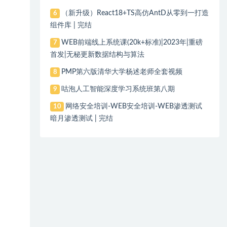
（新升级）React18+TS高仿AntD从零到一打造
6
组件库 | 完结
WEB前端线上系统课(20k+标准)|2023年|重磅
7
首发|无秘更新数据结构与算法
PMP第六版清华大学杨述老师全套视频
8
咕泡人工智能深度学习系统班第八期
9
网络安全培训-WEB安全培训-WEB渗透测试
10
暗月渗透测试 | 完结