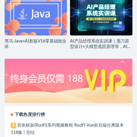
黑马-Java+AI新版V16零基础就业
AI产品经理系统实训课｜墨刀原
班
型设计+大模型底层原理等，AI产
品落地实战教程
下载热度排行榜
若依框架(RuoYi)系列视频教程 RuoYi-Vue前后端分离版本
1
118集 | 完结