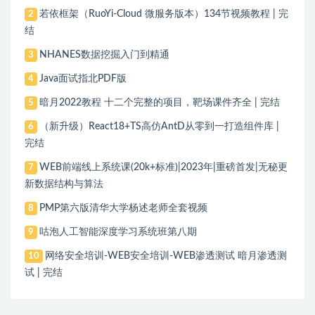
若依框架（RuoYi-Cloud 微服务版本）134节视频教程 | 完
2
结
NHANES数据挖掘入门到精通
3
Java面试指北PDF版
4
暗月2022教程 十二个完整的项目，靶场课件齐全 | 完结
5
（新升级）React18+TS高仿AntD从零到一打造组件库 |
6
完结
WEB前端线上系统课(20k+标准)|2023年|重磅首发|无秘更
7
新数据结构与算法
PMP第六版清华大学杨述老师全套视频
8
咕泡人工智能深度学习系统班第八期
9
网络安全培训-WEB安全培训-WEB渗透测试 暗月渗透测
10
试 | 完结