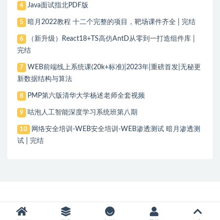
Java面试指北PDF版
4
暗月2022教程 十二个完整的项目，靶场课件齐全 | 完结
5
（新升级）React18+TS高仿AntD从零到一打造组件库 |
6
完结
WEB前端线上系统课(20k+标准)|2023年|重磅首发|无秘更
7
新数据结构与算法
PMP第六版清华大学杨述老师全套视频
8
咕泡人工智能深度学习系统班第八期
9
网络安全培训-WEB安全培训-WEB渗透测试 暗月渗透测
10
试 | 完结