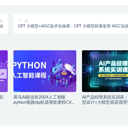
篇
下一篇
基础
GPT 大模型+AIGC技术实操课：GPT 大模型部署使用 AIGC实
落地方案
实
黑马AI就业班2024人工智能
AI产品经理系统实训课
python视频nlp机器视觉课程CV自
型设计+大模型底层原理
然语言
品落地实战教程