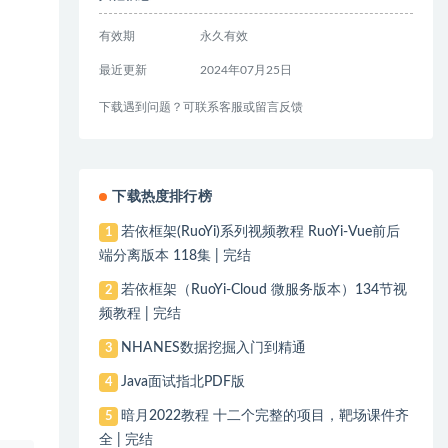
有效期
永久有效
最近更新
2024年07月25日
下载遇到问题？可联系客服或留言反馈
下载热度排行榜
若依框架(RuoYi)系列视频教程 RuoYi-Vue前后
1
端分离版本 118集 | 完结
若依框架（RuoYi-Cloud 微服务版本）134节视
2
频教程 | 完结
NHANES数据挖掘入门到精通
3
Java面试指北PDF版
4
暗月2022教程 十二个完整的项目，靶场课件齐
5
全 | 完结