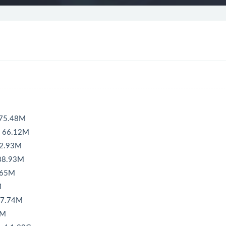
75.48M
66.12M
2.93M
8.93M
.65M
M
7.74M
5M