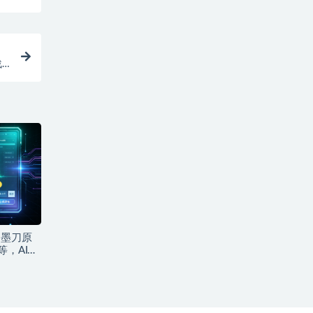
战
｜墨刀原
等，AI产