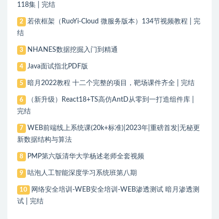
118集 | 完结
若依框架（RuoYi-Cloud 微服务版本）134节视频教程 | 完
2
结
NHANES数据挖掘入门到精通
3
Java面试指北PDF版
4
暗月2022教程 十二个完整的项目，靶场课件齐全 | 完结
5
（新升级）React18+TS高仿AntD从零到一打造组件库 |
6
完结
WEB前端线上系统课(20k+标准)|2023年|重磅首发|无秘更
7
新数据结构与算法
PMP第六版清华大学杨述老师全套视频
8
咕泡人工智能深度学习系统班第八期
9
网络安全培训-WEB安全培训-WEB渗透测试 暗月渗透测
10
试 | 完结