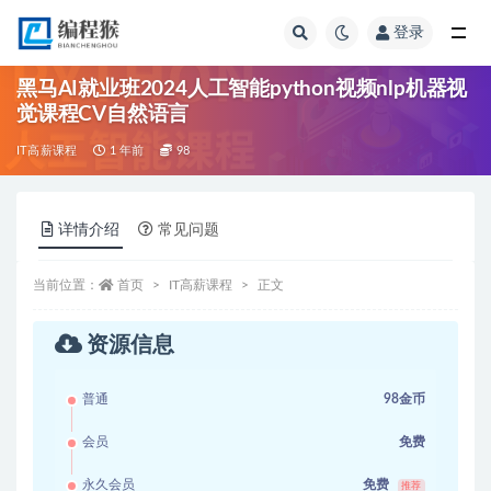
登录
全部
黑马AI就业班2024人工智能python视频nlp机器视
觉课程CV自然语言
IT高薪课程
1 年前
98
详情介绍
常见问题
当前位置：
首页
IT高薪课程
正文
资源信息
普通
98金币
会员
免费
永久会员
免费
推荐