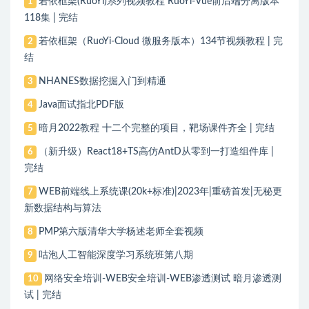
若依框架(RuoYi)系列视频教程 RuoYi-Vue前后端分离版本
1
118集 | 完结
若依框架（RuoYi-Cloud 微服务版本）134节视频教程 | 完
2
结
NHANES数据挖掘入门到精通
3
Java面试指北PDF版
4
暗月2022教程 十二个完整的项目，靶场课件齐全 | 完结
5
（新升级）React18+TS高仿AntD从零到一打造组件库 |
6
完结
WEB前端线上系统课(20k+标准)|2023年|重磅首发|无秘更
7
新数据结构与算法
PMP第六版清华大学杨述老师全套视频
8
咕泡人工智能深度学习系统班第八期
9
网络安全培训-WEB安全培训-WEB渗透测试 暗月渗透测
10
试 | 完结