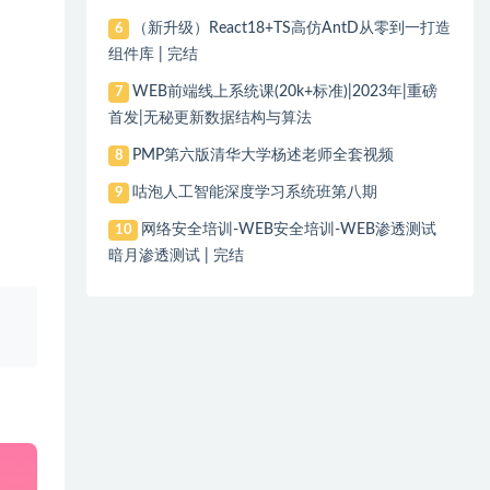
（新升级）React18+TS高仿AntD从零到一打造
6
组件库 | 完结
WEB前端线上系统课(20k+标准)|2023年|重磅
7
首发|无秘更新数据结构与算法
PMP第六版清华大学杨述老师全套视频
8
咕泡人工智能深度学习系统班第八期
9
网络安全培训-WEB安全培训-WEB渗透测试
10
暗月渗透测试 | 完结
、