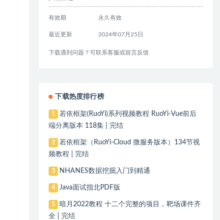
有效期
永久有效
最近更新
2024年07月25日
下载遇到问题？可联系客服或留言反馈
下载热度排行榜
若依框架(RuoYi)系列视频教程 RuoYi-Vue前后
1
端分离版本 118集 | 完结
若依框架（RuoYi-Cloud 微服务版本）134节视
2
频教程 | 完结
NHANES数据挖掘入门到精通
3
Java面试指北PDF版
4
暗月2022教程 十二个完整的项目，靶场课件齐
5
全 | 完结