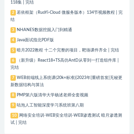
118集 | 完结
若依框架（RuoYi-Cloud 微服务版本）134节视频教程 | 完
2
结
NHANES数据挖掘入门到精通
3
Java面试指北PDF版
4
暗月2022教程 十二个完整的项目，靶场课件齐全 | 完结
5
（新升级）React18+TS高仿AntD从零到一打造组件库 |
6
完结
WEB前端线上系统课(20k+标准)|2023年|重磅首发|无秘更
7
新数据结构与算法
PMP第六版清华大学杨述老师全套视频
8
咕泡人工智能深度学习系统班第八期
9
网络安全培训-WEB安全培训-WEB渗透测试 暗月渗透测
10
试 | 完结