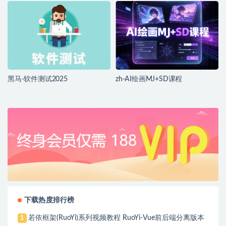
黑马-软件测试2025
zh-AI绘画MJ+SD课程
下载热度排行榜
若依框架(RuoYi)系列视频教程 RuoYi-Vue前后端分离版本
1