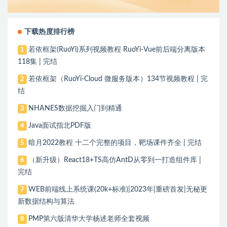
下载热度排行榜
若依框架(RuoYi)系列视频教程 RuoYi-Vue前后端分离版本
1
118集 | 完结
若依框架（RuoYi-Cloud 微服务版本）134节视频教程 | 完
2
结
NHANES数据挖掘入门到精通
3
Java面试指北PDF版
4
暗月2022教程 十二个完整的项目，靶场课件齐全 | 完结
5
（新升级）React18+TS高仿AntD从零到一打造组件库 |
6
完结
WEB前端线上系统课(20k+标准)|2023年|重磅首发|无秘更
7
新数据结构与算法
PMP第六版清华大学杨述老师全套视频
8