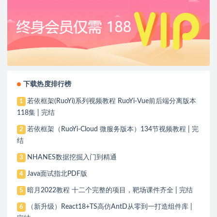
下载热度排行榜
若依框架(RuoYi)系列视频教程 RuoYi-Vue前后端分离版本
1
118集 | 完结
若依框架（RuoYi-Cloud 微服务版本）134节视频教程 | 完
2
结
NHANES数据挖掘入门到精通
3
Java面试指北PDF版
4
暗月2022教程 十二个完整的项目，靶场课件齐全 | 完结
5
（新升级）React18+TS高仿AntD从零到一打造组件库 |
6