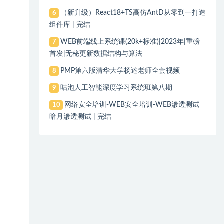
（新升级）React18+TS高仿AntD从零到一打造
6
组件库 | 完结
WEB前端线上系统课(20k+标准)|2023年|重磅
7
首发|无秘更新数据结构与算法
PMP第六版清华大学杨述老师全套视频
8
咕泡人工智能深度学习系统班第八期
9
网络安全培训-WEB安全培训-WEB渗透测试
10
暗月渗透测试 | 完结