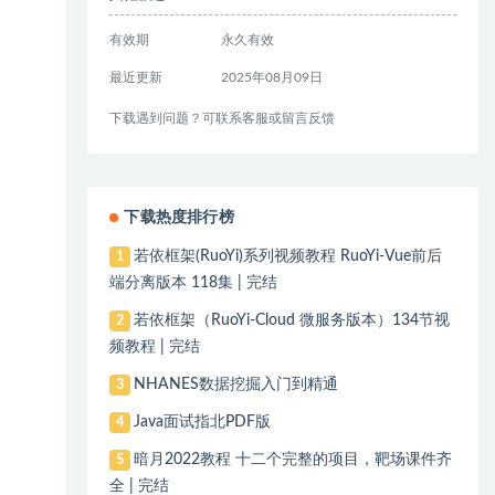
有效期
永久有效
最近更新
2025年08月09日
下载遇到问题？可联系客服或留言反馈
下载热度排行榜
若依框架(RuoYi)系列视频教程 RuoYi-Vue前后
1
端分离版本 118集 | 完结
若依框架（RuoYi-Cloud 微服务版本）134节视
2
频教程 | 完结
NHANES数据挖掘入门到精通
3
Java面试指北PDF版
4
暗月2022教程 十二个完整的项目，靶场课件齐
5
全 | 完结