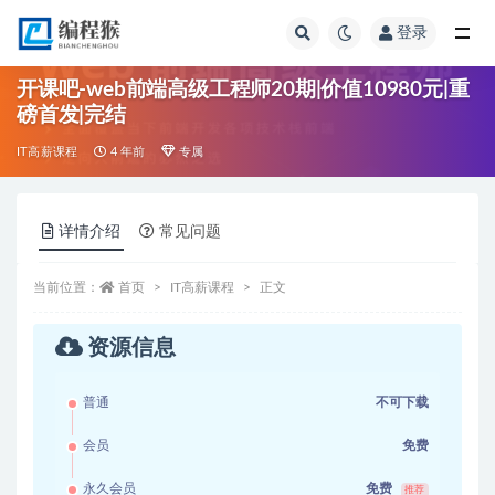
登录
全部
开课吧-web前端高级工程师20期|价值10980元|重
磅首发|完结
IT高薪课程
4 年前
专属
详情介绍
常见问题
当前位置：
首页
IT高薪课程
正文
资源信息
普通
不可下载
会员
免费
永久会员
免费
推荐