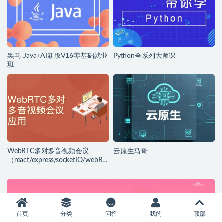
黑马-Java+AI新版V16零基础就业
Python全系列大师课
班
WebRTC多对多音视频会议
云原生马哥
（react/express/socketIO/webRT
C)
首页
分类
问答
我的
顶部