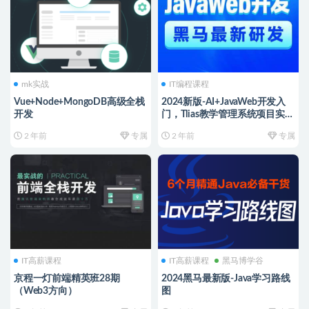
mk实战
IT编程课程
Vue+Node+MongoDB高级全栈
2024新版-AI+JavaWeb开发入
开发
门，Tlias教学管理系统项目实战
全套视频教程
2 年前
专属
2 年前
专属
IT高薪课程
IT高薪课程
黑马博学谷
京程一灯前端精英班28期
2024黑马最新版-Java学习路线
（Web3方向）
图