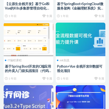
【云原生全栈开发】基于Go和
基于SpringBoot+SpringCloud微
Vue的K8s多集群管理自动化运
服务架构《金融理财系统》实战
维平台
项目 完整资料
1 年前
专属
1 年前
专属
IT编程课程
mk实战
基于Spring Boot开发的C端应用
Python+Vue 全栈开发BI数据可
的外卖入门级实战项目（代码、
视化项目
视频、PPT）完整
1 年前
专属
1 年前
专属