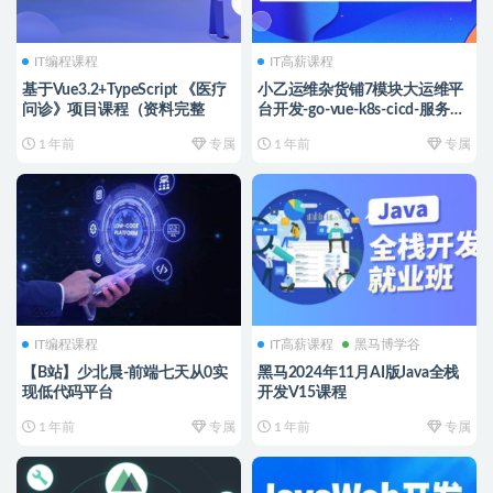
IT编程课程
IT高薪课程
基于Vue3.2+TypeScript 《医疗
小乙运维杂货铺7模块大运维平
问诊》项目课程（资料完整
台开发-go-vue-k8s-cicd-服务树-
监控
1 年前
专属
1 年前
专属
IT编程课程
IT高薪课程
黑马博学谷
【B站】少北晨-前端七天从0实
黑马2024年11月AI版Java全栈
现低代码平台
开发V15课程
1 年前
专属
1 年前
专属