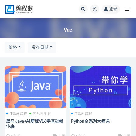
登录
全部
Vue
价格
发布日期
IT高薪课程
黑马博学谷
IT高薪课程
黑马-Java+AI新版V16零基础就
Python全系列大师课
业班