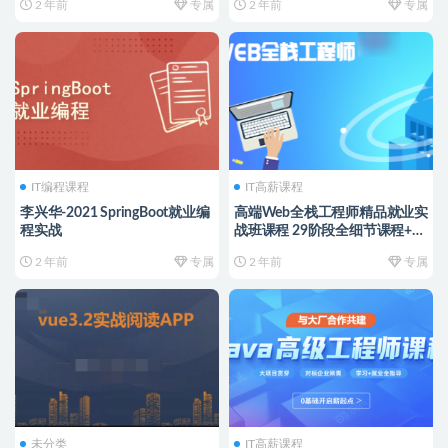
2 年前
专属
2 年前
专属
IT编程课程
IT高薪课程
李兴华-2021 SpringBoot就业编
高端Web全栈工程师精品就业实
程实战
战班课程 29阶段全细节课程+全
栈项目 从零打造Web架构师
2 年前
专属
2 年前
专属
未分类
IT高薪课程