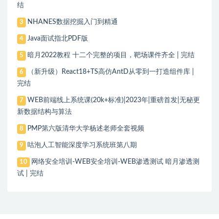
结
NHANES数据挖掘入门到精通
3
Java面试指北PDF版
4
暗月2022教程 十二个完整的项目，靶场课件齐全 | 完结
5
（新升级）React18+TS高仿AntD从零到一打造组件库 |
6
完结
WEB前端线上系统课(20k+标准)|2023年|重磅首发|无秘更
7
新数据结构与算法
PMP第六版清华大学杨述老师全套视频
8
咕泡人工智能深度学习系统班第八期
9
网络安全培训-WEB安全培训-WEB渗透测试 暗月渗透测
10
试 | 完结