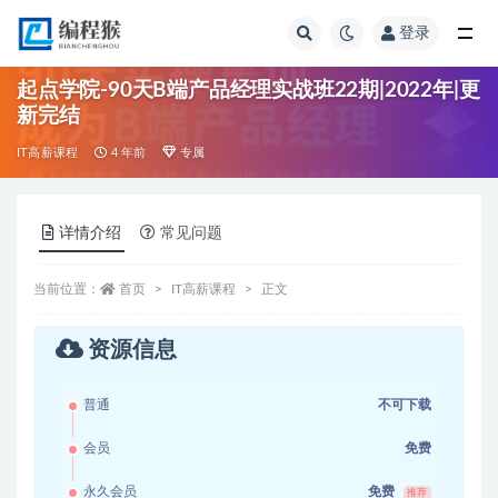
登录
全部
起点学院-90天B端产品经理实战班22期|2022年|更
新完结
IT高薪课程
4 年前
专属
详情介绍
常见问题
当前位置：
首页
IT高薪课程
正文
资源信息
普通
不可下载
会员
免费
永久会员
免费
推荐