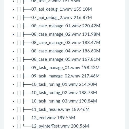
| | ├──06_test_2.wmv 197.56M
| | ├──07_api_debug_1.wmv 155.10M
| | ├──07_api_debug_2.wmv 216.87M
| | ├──08_case_manage_01.wmv 220.42M
| | ├──08_case_manage_02.wmv 191.98M
| | ├──08_case_manage_03.wmv 183.47M
| | ├──08_case_manage_04.wmv 186.60M
| | ├──08_case_manage_05.wmv 167.81M
| | ├──09_task_manage_01.wmv 198.42M
| | ├──09_task_manage_02.wmv 217.46M
| | ├──10_task_runing_01.wmv 214.90M
| | ├──10_task_runing_02.wmv 188.78M
| | ├──10_task_runing_03.wmv 190.84M
| | ├──11_task_resule.wmv 189.46M
| | ├──12_end.wmv 189.55M
| | └──12_pyInterTest.wmv 200.56M