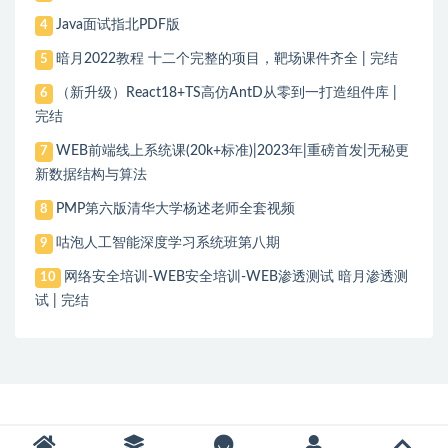
Java面试指北PDF版
4
暗月2022教程 十二个完整的项目，靶场课件齐全 | 完结
5
（新升级）React18+TS高仿AntD从零到一打造组件库 |
6
完结
WEB前端线上系统课(20k+标准)|2023年|重磅首发|无秘更
7
新数据结构与算法
PMP第六版清华大学杨述老师全套视频
8
咕泡人工智能深度学习系统班第八期
9
网络安全培训-WEB安全培训-WEB渗透测试 暗月渗透测
10
试 | 完结