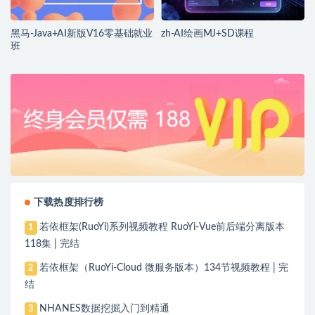
黑马-Java+AI新版V16零基础就业
zh-AI绘画MJ+SD课程
班
下载热度排行榜
若依框架(RuoYi)系列视频教程 RuoYi-Vue前后端分离版本
1
118集 | 完结
若依框架（RuoYi-Cloud 微服务版本）134节视频教程 | 完
2
结
NHANES数据挖掘入门到精通
3