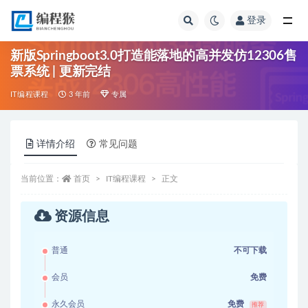
登录
全部
新版Springboot3.0打造能落地的高并发仿12306售
票系统 | 更新完结
IT编程课程
3 年前
专属
详情介绍
常见问题
当前位置：
首页
IT编程课程
正文
资源信息
普通
不可下载
会员
免费
永久会员
免费
推荐