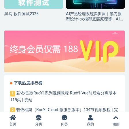
黑马-软件测试2025
AI产品经理系统实训课｜墨刀原
型设计+大模型底层原理等，AI产
品落地实战教程
下载热度排行榜
若依框架(RuoYi)系列视频教程 RuoYi-Vue前后端分离版本
1
118集 | 完结
若依框架（RuoYi-Cloud 微服务版本）134节视频教程 | 完
2
结
首页
分类
问答
我的
顶部
NHANES数据挖掘入门到精通
3