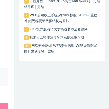
（新升级）React18+TS高仿AntD从零到一打造
6
组件库 | 完结
WEB前端线上系统课(20k+标准)|2023年|重磅
7
首发|无秘更新数据结构与算法
PMP第六版清华大学杨述老师全套视频
8
咕泡人工智能深度学习系统班第八期
9
网络安全培训-WEB安全培训-WEB渗透测试
10
暗月渗透测试 | 完结
、