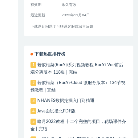
有效期
永久有效
最近更新
2023年11月04日
下载遇到问题？可联系客服或留言反馈
下载热度排行榜
若依框架(RuoYi)系列视频教程 RuoYi-Vue前后
1
端分离版本 118集 | 完结
若依框架（RuoYi-Cloud 微服务版本）134节视
2
频教程 | 完结
NHANES数据挖掘入门到精通
3
Java面试指北PDF版
4
暗月2022教程 十二个完整的项目，靶场课件齐
5
全 | 完结