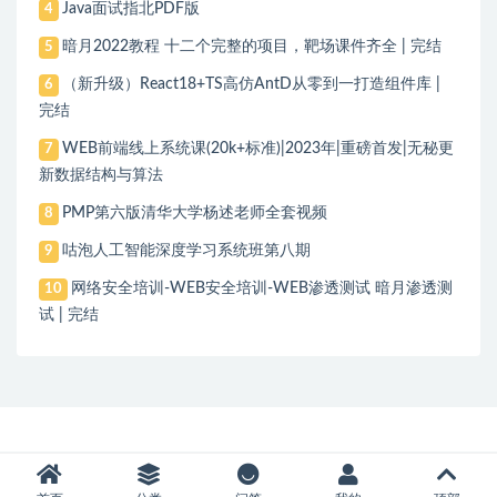
Java面试指北PDF版
4
暗月2022教程 十二个完整的项目，靶场课件齐全 | 完结
5
（新升级）React18+TS高仿AntD从零到一打造组件库 |
6
完结
WEB前端线上系统课(20k+标准)|2023年|重磅首发|无秘更
7
新数据结构与算法
PMP第六版清华大学杨述老师全套视频
8
咕泡人工智能深度学习系统班第八期
9
网络安全培训-WEB安全培训-WEB渗透测试 暗月渗透测
10
试 | 完结