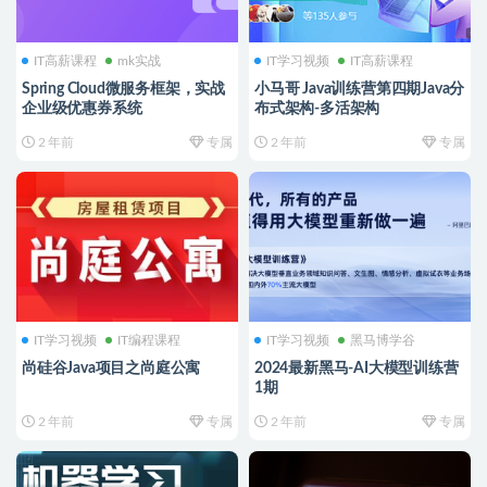
IT高薪课程
mk实战
IT学习视频
IT高薪课程
Spring Cloud微服务框架，实战
小马哥 Java训练营第四期Java分
企业级优惠券系统
布式架构-多活架构
2 年前
专属
2 年前
专属
IT学习视频
IT编程课程
IT学习视频
黑马博学谷
尚硅谷Java项目之尚庭公寓
2024最新黑马-AI大模型训练营
1期
2 年前
专属
2 年前
专属