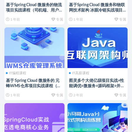
基于Spring Cloud 微服务的物流
基于Spring Cloud 微服务和物联
项目实战课程（司机端、用户
网技术架构 冰眼冷链实战项目
端、快递员、后台端）资料完整
（资料完整）
1 年前
专属
1 年前
专属
IT编程课程
IT高薪课程
基于 Spring Cloud 微服务的 元
图灵多个大佬亿级项目实战+性
蜂WMS仓库项目实战课程（资
能调优+微服务+源码框架+并发
料完整）
编程+分布式
1 年前
专属
2 年前
专属