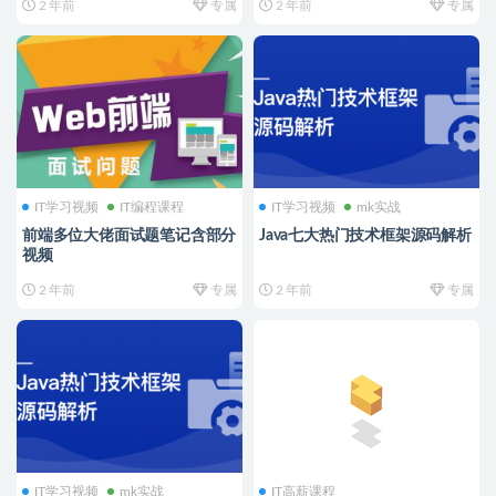
2 年前
专属
2 年前
专属
IT学习视频
IT编程课程
IT学习视频
mk实战
前端多位大佬面试题笔记含部分
Java七大热门技术框架源码解析
视频
2 年前
专属
2 年前
专属
IT学习视频
mk实战
IT高薪课程