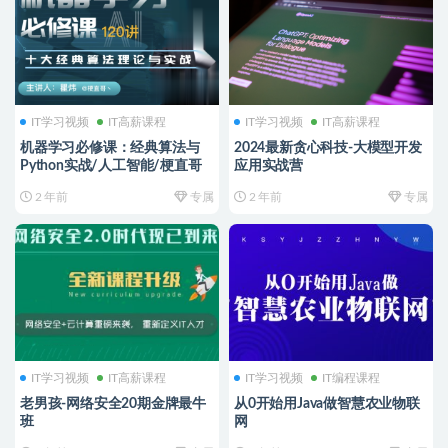
IT学习视频
IT高薪课程
IT学习视频
IT高薪课程
机器学习必修课：经典算法与
2024最新贪心科技-大模型开发
Python实战/人工智能/梗直哥
应用实战营
2 年前
专属
2 年前
专属
IT学习视频
IT高薪课程
IT学习视频
IT编程课程
老男孩-网络安全20期金牌最牛
从0开始用Java做智慧农业物联
班
网