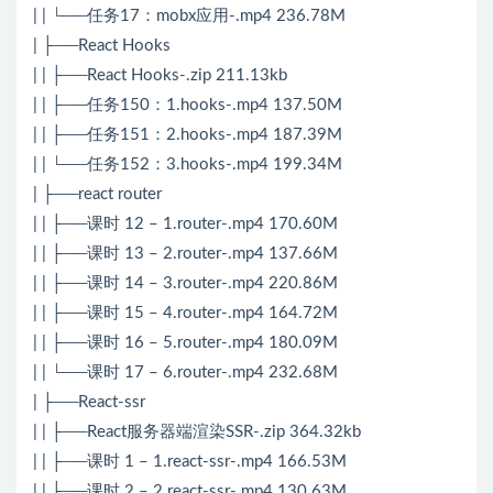
| | └──任务17：mobx应用-.mp4 236.78M
| ├──React Hooks
| | ├──React Hooks-.zip 211.13kb
| | ├──任务150：1.hooks-.mp4 137.50M
| | ├──任务151：2.hooks-.mp4 187.39M
| | └──任务152：3.hooks-.mp4 199.34M
| ├──react router
| | ├──课时 12 – 1.router-.mp4 170.60M
| | ├──课时 13 – 2.router-.mp4 137.66M
| | ├──课时 14 – 3.router-.mp4 220.86M
| | ├──课时 15 – 4.router-.mp4 164.72M
| | ├──课时 16 – 5.router-.mp4 180.09M
| | └──课时 17 – 6.router-.mp4 232.68M
| ├──React-ssr
| | ├──React服务器端渲染SSR-.zip 364.32kb
| | ├──课时 1 – 1.react-ssr-.mp4 166.53M
| | ├──课时 2 – 2.react-ssr-.mp4 130.63M