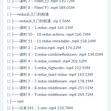
| | ├──课时 7 – Fiber(上)-.mp4 510.72M
| | └──课时 8 – Fiber(下)-.mp4 589.01M
| ├──redux从入门到精通
| | ├──redux从入门到精通-.zip 2.56M
| | ├──课时 1 – 1.redux-.mp4 165.15M
| | ├──课时 10 – 10.redux-actions-.mp4 160.74M
| | ├──课时 11 – 11.redux-immutable-.mp4 158.24M
| | ├──课时 2 – 2.redux.mp4-.mp4 176.22M
| | ├──课时 3 – 3.redux-combineReducers-.mp4 134.03M
| | ├──课时 4 – 4.redux_context-.mp4 202.12M
| | ├──课时 5 – 5.redux_highorder-.mp4 212.93M
| | ├──课时 6 – 6.redux_react-redux-.mp4 143.13M
| | ├──课时 7 – 7.redux-middleware-.mp4 178.19M
| | ├──课时 8 – 8.redux-middleware-.mp4 251.51M
| | └──课时 9 – 9.redux-middleware-.mp4 249.72M
| ├──umi
| | ├──任务141：1.umi-.mp4 210.78M