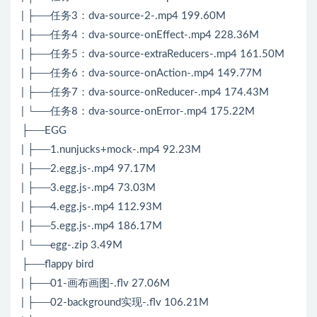
| ├──任务3：dva-source-2-.mp4 199.60M
| ├──任务4：dva-source-onEffect-.mp4 228.36M
| ├──任务5：dva-source-extraReducers-.mp4 161.50M
| ├──任务6：dva-source-onAction-.mp4 149.77M
| ├──任务7：dva-source-onReducer-.mp4 174.43M
| └──任务8：dva-source-onError-.mp4 175.22M
├──EGG
| ├──1.nunjucks+mock-.mp4 92.23M
| ├──2.egg.js-.mp4 97.17M
| ├──3.egg.js-.mp4 73.03M
| ├──4.egg.js-.mp4 112.93M
| ├──5.egg.js-.mp4 186.17M
| └──egg-.zip 3.49M
├──flappy bird
| ├──01-画布画图-.flv 27.06M
| ├──02-background实现-.flv 106.21M