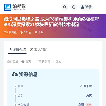
登录
全部
踏浪阿里巅峰之路 成为P6前端架构师的终极征程
80G深度探索31模块最新前沿技术潮流
IT高薪课程
3 年前
专属
详情介绍
常见问题
当前位置：
首页
IT高薪课程
正文
资源信息
普通
不可下载
会员
免费
永久会员
免费
推荐