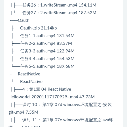
| | ├──任务26：1.writeStream-.mp4 154.11M
| | └──任务27：2.writeStream-.mp4 187.52M
├──Oauth
| ├──Oauth-.zip 21.14kb
| ├──任务1-1.auth-.mp4 131.54M
| ├──任务2-2.auth-.mp4 83.37M
| ├──任务3-3.auth-.mp4 122.94M
| ├──任务4-4.auth-.mp4 154.53M
| └──任务5-5.auth-.mp4 189.68M
├──ReactNative
| └──ReactNative
| | ├──4：第1章 04 React Native
Helloworld_20201117170929-.mp4 47.73M
| | ├──课时 10： 第1章 07d windows环境配置之-安装
git-.mp4 7.55M
| | ├──课时 11： 第1章 07e windows环境配置之java环