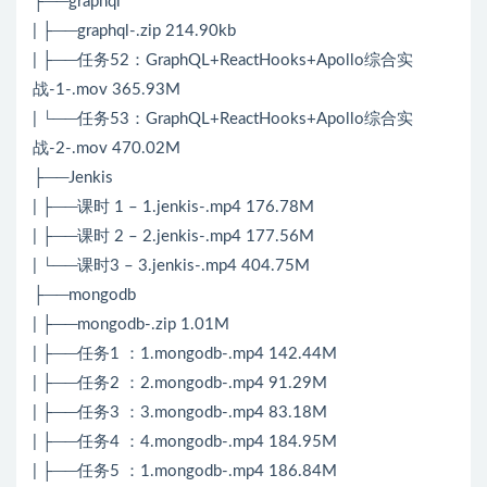
├──graphql
| ├──graphql-.zip 214.90kb
| ├──任务52：GraphQL+ReactHooks+Apollo综合实
战-1-.mov 365.93M
| └──任务53：GraphQL+ReactHooks+Apollo综合实
战-2-.mov 470.02M
├──Jenkis
| ├──课时 1 – 1.jenkis-.mp4 176.78M
| ├──课时 2 – 2.jenkis-.mp4 177.56M
| └──课时3 – 3.jenkis-.mp4 404.75M
├──mongodb
| ├──mongodb-.zip 1.01M
| ├──任务1 ：1.mongodb-.mp4 142.44M
| ├──任务2 ：2.mongodb-.mp4 91.29M
| ├──任务3 ：3.mongodb-.mp4 83.18M
| ├──任务4 ：4.mongodb-.mp4 184.95M
| ├──任务5 ：1.mongodb-.mp4 186.84M