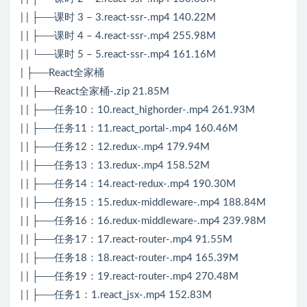
| | ├──课时 3 – 3.react-ssr-.mp4 140.22M
| | ├──课时 4 – 4.react-ssr-.mp4 255.98M
| | └──课时 5 – 5.react-ssr-.mp4 161.16M
| ├──React全家桶
| | ├──React全家桶-.zip 21.85M
| | ├──任务10：10.react_highorder-.mp4 261.93M
| | ├──任务11：11.react_portal-.mp4 160.46M
| | ├──任务12：12.redux-.mp4 179.94M
| | ├──任务13：13.redux-.mp4 158.52M
| | ├──任务14：14.react-redux-.mp4 190.30M
| | ├──任务15：15.redux-middleware-.mp4 188.84M
| | ├──任务16：16.redux-middleware-.mp4 239.98M
| | ├──任务17：17.react-router-.mp4 91.55M
| | ├──任务18：18.react-router-.mp4 165.39M
| | ├──任务19：19.react-router-.mp4 270.48M
| | ├──任务1：1.react_jsx-.mp4 152.83M